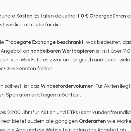
 puncto
Kosten
: Es fallen dauerhaft
0 € Ordergebühren
an
 wirklich attraktiv für dich.
die
Tradegate Exchange beschränkt
, was bedeutet, das
s Angebot an
handelbaren Wertpapieren
ist mit über 7.
den von Mini Futures zwar umfangreich und deckt viel
r CEFs könnten fehlen.
 solltest, ist das
Mindestordervolumen
: Für Aktien lieg
nen Sparraten einsteigen möchtest.
 bis 22:00 Uhr (für Aktien und ETPs) sehr kundenfreundli
direct bietet zudem alle gängigen
Orderarten
wie Market
er die App und die Webseite runden das Angebot ab.