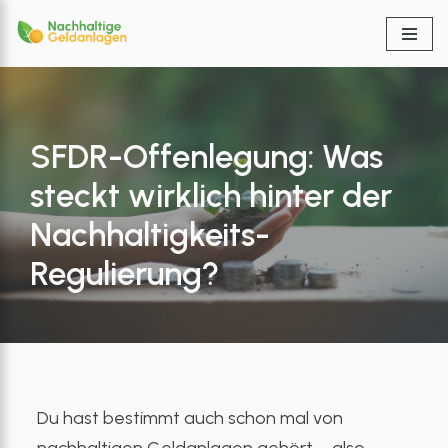
Zum
Inhalt
springen
SFDR-Offenlegung: Was
steckt wirklich hinter der
Nachhaltigkeits-
Regulierung?
Du hast bestimmt auch schon mal von