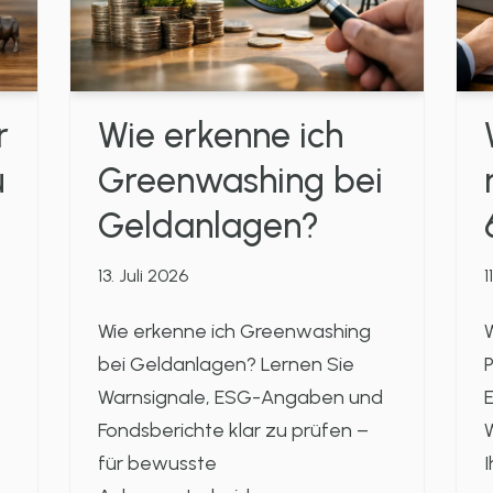
r
Wie erkenne ich
u
Greenwashing bei
Geldanlagen?
13. Juli 2026
1
Wie erkenne ich Greenwashing
W
bei Geldanlagen? Lernen Sie
P
Warnsignale, ESG-Angaben und
Fondsberichte klar zu prüfen –
W
für bewusste
I