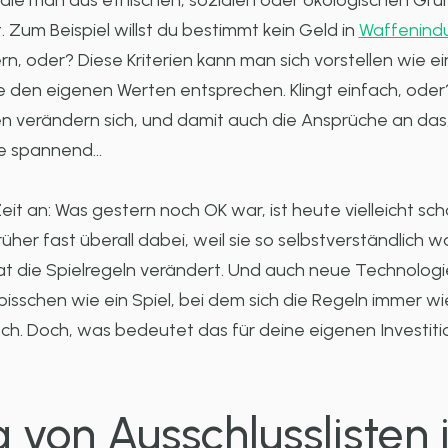
ie man aus ethischen, sozialen oder ökologischen Grün
 Zum Beispiel willst du bestimmt kein Geld in
Waffenindu
n, oder? Diese Kriterien kann man sich vorstellen wie eine
ie den eigenen Werten entsprechen. Klingt einfach, oder? 
n verändern sich, und damit auch die Ansprüche an das,
ze spannend…
Zeit an: Was gestern noch OK war, ist heute vielleicht sc
rüher fast überall dabei, weil sie so selbstverständlich
t die Spielregeln verändert. Und auch neue Technologi
in bisschen wie ein Spiel, bei dem sich die Regeln immer
h. Doch, was bedeutet das für deine eigenen Investiti
 von Ausschlusslisten