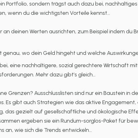
ein Portfolio, sondern trägst auch dazu bei, nachhaltiges
n, wenn du die wichtigsten Vorteile kennst…
 an deinen Werten ausrichten, zum Beispiel indem du Br
ßt genau, wo dein Geld hingeht und welche Auswirkunge
bei, eine nachhaltigere, sozial gerechtere Wirtschaft mi
usforderungen. Mehr dazu gibt’s gleich…
 Grenzen? Ausschlusslisten sind nur ein Baustein in d
ns. Es gibt auch Strategien wie das aktive Engagement
, das gezielt auf gesellschaftliche und ökologische Eff
mmen ergeben sie ein Rundum-sorglos-Paket für bewuss
 an, wie sich die Trends entwickeln…