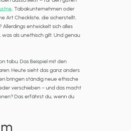
den ausschließt – für den guten
strie
, Tabakunternehmen oder
 Art Checkliste, die sicherstellt,
Allerdings entwickelt sich alles
 was als unethisch gilt. Und genau
hon tabu. Das Beispiel mit den
 waren. Heute sieht das ganz anders
en bringen ständig neue ethische
 wieder verschieben – und das macht
onen? Das erfährst du, wenn du
 im