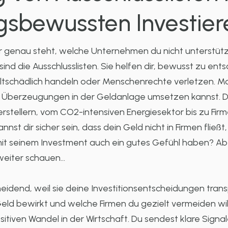
gsbewussten Investier
n der genau steht, welche Unternehmen du nicht unterstütz
ind die Ausschlusslisten. Sie helfen dir, bewusst zu ent
eltschädlich handeln oder Menschenrechte verletzen. Ma
 Überzeugungen in der Geldanlage umsetzen kannst. Diese
rstellern, vom CO2-intensiven Energiesektor bis zu Firm
nnst dir sicher sein, dass dein Geld nicht in Firmen flie
mit seinem Investment auch ein gutes Gefühl haben? Abe
 weiter schauen…
cheidend, weil sie deine Investitionsentscheidungen tr
d bewirkt und welche Firmen du gezielt vermeiden willst.
tiven Wandel in der Wirtschaft. Du sendest klare Signale