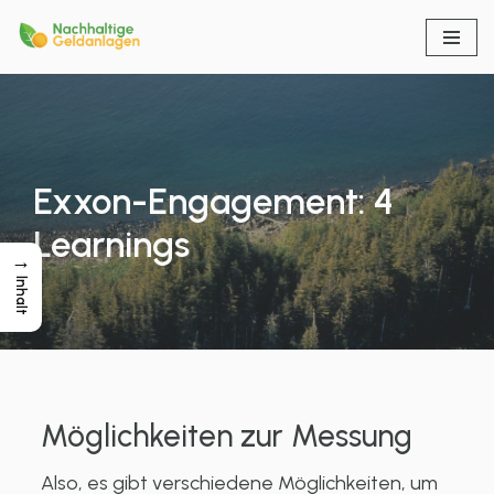
Zum
Inhalt
springen
Exxon-Engagement: 4
Learnings
→
Inhalt
Möglichkeiten zur Messung
Also, es gibt verschiedene Möglichkeiten, um