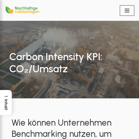
Zum
Inhalt
springen
Carbon Intensity KPI:
CO₂/Umsatz
→
Inhalt
Wie können Unternehmen
Benchmarking nutzen, um