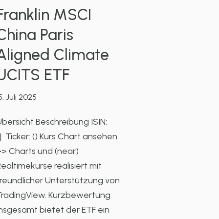
Franklin MSCI
China Paris
Aligned Climate
UCITS ETF
5. Juli 2025
bersicht Beschreibung ISIN:
 Ticker: () Kurs Chart ansehen
> Charts und (near)
ealtimekurse realisiert mit
reundlicher Unterstützung von
TradingView. Kurzbewertung
nsgesamt bietet der ETF ein