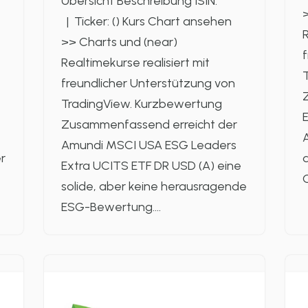
Übersicht Beschreibung ISIN:
>
| Ticker: () Kurs Chart ansehen
R
>> Charts und (near)
f
Realtimekurse realisiert mit
freundlicher Unterstützung von
TradingView. Kurzbewertung
E
Zusammenfassend erreicht der
A
Amundi MSCI USA ESG Leaders
r
d
Extra UCITS ETF DR USD (A) eine
solide, aber keine herausragende
ESG-Bewertung.…