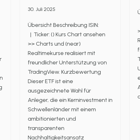
30. Juli 2025
Ü
|
Übersicht Beschreibung ISIN:
>
| Ticker: () Kurs Chart ansehen
R
>> Charts und (near)
f
Realtimekurse realisiert mit
r
freundlicher Unterstützung von
U
TradingView. Kurzbewertung
en
e
Dieser ETF ist eine
g
A
ausgezeichnete Wahl für
Anleger, die ein Kerninvestment in
Schwellenländer mit einem
ambitionierten und
transparenten
Nachhaltigkeitsansatz