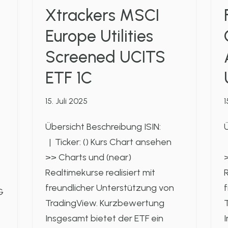
Xtrackers MSCI
Europe Utilities
Screened UCITS
ETF 1C
15. Juli 2025
1
Übersicht Beschreibung ISIN:
Ü
| Ticker: () Kurs Chart ansehen
|
>> Charts und (near)
>
Realtimekurse realisiert mit
R
freundlicher Unterstützung von
f
G
TradingView. Kurzbewertung
Insgesamt bietet der ETF ein
I